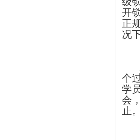
级
开
正
况
正
个
学
会
止