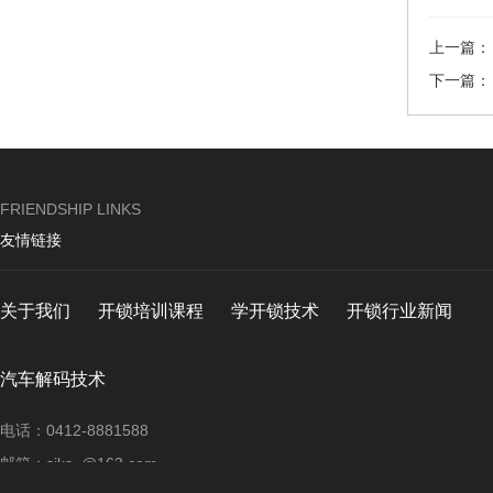
上一篇
下一篇
FRIENDSHIP LINKS
友情链接
关于我们
开锁培训课程
学开锁技术
开锁行业新闻
汽车解码技术
电话：0412-8881588
邮箱：sjks..@163.com