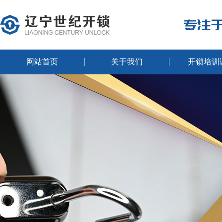
网站首页
关于我们
开锁培训