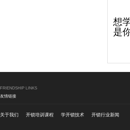
想
是
FRIENDSHIP LINKS
友情链接
关于我们
开锁培训课程
学开锁技术
开锁行业新闻