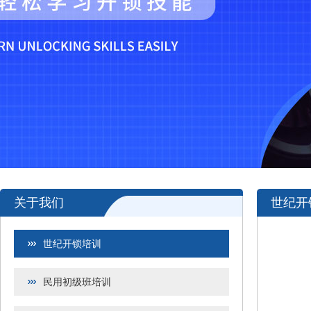
关于我们
世纪开
世纪开锁培训
民用初级班培训