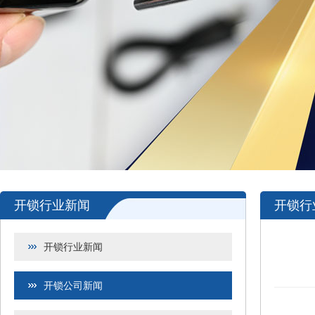
开锁行业新闻
开锁行
开锁行业新闻
开锁公司新闻