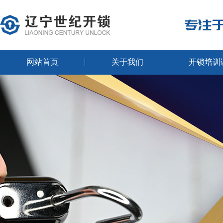
网站首页
关于我们
开锁培训