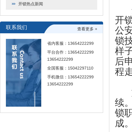
开锁热点新闻
开
开
联系我们
公
查看更多 +
锁
省内客服：
13654222299
样
平台合作：
13654222299
后
13654222299
全国客服：
15042297110
程
手机微信：
13654222299
13654222299
如
续
锁
成