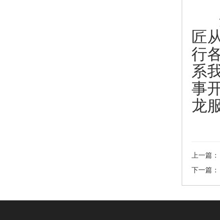
开
匠
行
系
事
龙
上一篇
下一篇